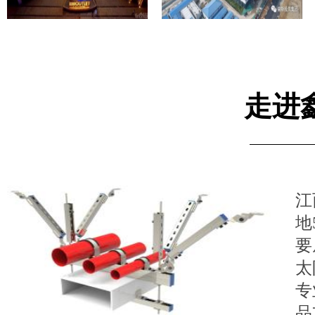
南昌杉杉奥特莱斯
南昌高新电子产业园
走进
江
地
要
太
专
品