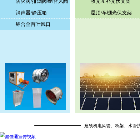
防火阀/排烟阀/组合风阀
牧光互补光伏支架
消声器/静压箱
屋顶/车棚光伏支架
铝合金百叶风口
建筑机电风管、桥架、水管