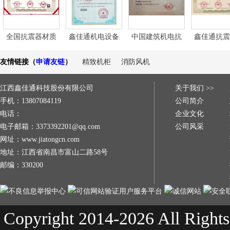
全国抗震器材质
鑫佳通机电设备
中国建筑机电抗
鑫佳通抗震
量合格评定标准
抗震成品支架力
震副会长单位
架荣获绿色
友情链接（
申请友链
）
精致机柜
消防风机
达标产品
学模型分析系统
产品
软件
江西鑫佳通科技股份有限公司
关于我们 >>
手机：13807084119
公司简介
电话：
企业文化
电子邮箱：3373392201@qq.com
公司风采
网址：www.jiatongcn.com
地址：江西省南昌市富山二路58号
邮编：330200
Copyright 2014-2026 All