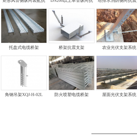
矩形风管侧纵向装配抗
DN200以上单管纵向抗
给排水消防侧向抗震
震支架
震支架
架详细介绍
托盘式电缆桥架
桥架抗震支架
农业光伏支架系统
角钢吊架XQJ-H-02L
防火喷塑电缆桥架
屋面光伏支架系统