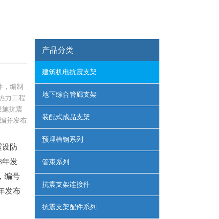
产品分类
建筑机电抗震支架
件，编制
地下综合管廊支架
热力工程
设施抗震
装配式成品支架
修编并发布
预埋槽钢系列
震设防
8年发
管束系列
，编号
抗震支架连接件
1年发布
抗震支架配件系列