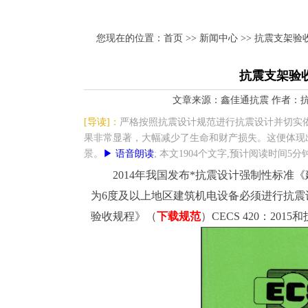
您现在的位置：
首页
>>
新闻中心
>> 抗震支架
抗震支架验
文章来源：鑫佳通抗震 作者：抗震支架小
[导读]：
严格按照抗震设计规范进行抗震设计并切实
果非常显著，大幅减少了生命和财产损失。这便体现
景。
▶ 语音朗读
; 本文1904个文字,预计阅读时间5分
2014年我国发布*抗震设计强制性标准《建
为6度及以上地区建筑机电设备必须进行抗震
验收规程》（
下载规范
）CECS 420：20