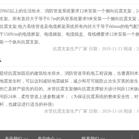
DN65以上的生活给水、消防管道系统要求12米安装一个侧向抗震支架，2
支架。所有直径大于等于0.7m的风管系统要求9米安装一个侧向抗震支架，
抗震支架;电力系统管道及电缆桥架系统所有内径大于等于60mm的电气配
于150N/m的电缆桥架、电缆梯架、电缆线盒、母线槽要求12米安装一个
安装一个纵向抗震支架。
抗震支架生产厂家 日期：2019-11-13 阅读：2
么
是经抗震加固后的建筑给水排水、消防管道等机电工程设施，当遭遇到本
地震发生时，可以达到减轻地震破坏，减少和尽可能防止次生灾害的发生
伤亡及财产损失的目的。水管抗震支架侧向抗震支撑较大设计间距12米纵
间距24米，柔性管道上述参数减半；（为保证抗震系统的整体安全性，对
的吊杆，也建议进行适当的补强）
水管抗震支架生产厂家 日期：2019-11-18 阅读：1
关于我们 >>
产品中心 >>
联系我们 >>