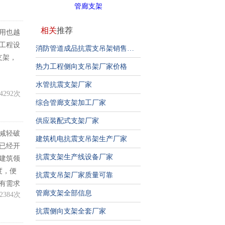
管廊支架
相关
推荐
用也越
工程设
消防管道成品抗震支吊架销售厂家
支架，
热力工程侧向支吊架厂家价格
水管抗震支架厂家
4292次
综合管廊支架加工厂家
供应装配式支架厂家
减轻破
建筑机电抗震支吊架生产厂家
已经开
抗震支架生产线设备厂家
建筑领
度，便
抗震支吊架厂家质量可靠
有需求
管廊支架全部信息
2384次
抗震侧向支架全套厂家