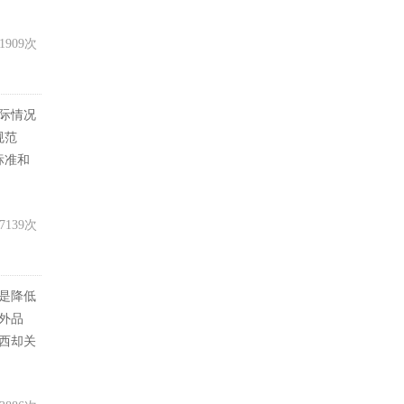
1909次
际情况
规范
标准和
7139次
是降低
外品
西却关