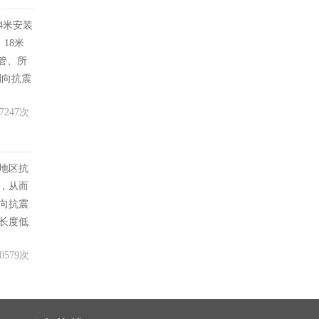
4米安装
18米
管、所
侧向抗震
7247次
地区抗
，从而
向抗震
长度低
0579次