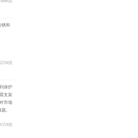
3886次
防锈和
2250次
到保护
震支架
对市场
难题。
1559次