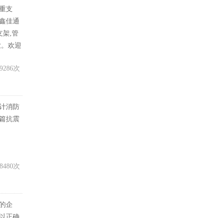
重支
鑫佳通
架,管
业。欢迎
9286次
计消防
篇抗震
8480次
的企
以正确