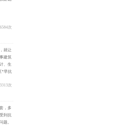
6584次
，就让
事建筑
计、生
区*早抗
3313次
套，多
受到抗
问题。