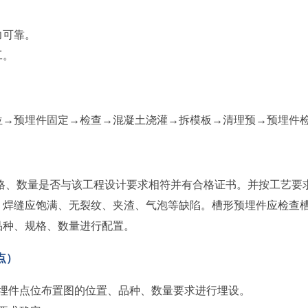
力可靠。
工。
位→预埋件固定→检查→混凝土浇灌→拆模板→清理预→预埋件
格、数量是否与该工程设计要求相符并有合格证书。并按工艺要
、焊缝应饱满、无裂纹、夹渣、气泡等缺陷。槽形预埋件应检查
品种、规格、数量进行配置。
点）
预埋件点位布置图的位置、品种、数量要求进行埋设。