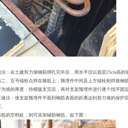
法：在土建剪力墙钢筋绑扎完毕后，用水平仪以底层25cm高的
第二、五号锚栓点焊在箍筋上，预埋件中间及上方锚栓则焊接钢
好为墙的厚度，待模版支完后，再对支架预埋件进行逐个找平固
工做法：使支架预埋件平面到钢筋表面的距离达到剪力墙的保护
度。
箍筋的空档处，则可添加辅助钢筋。如下图：