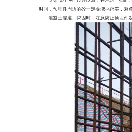
支架预埋件埋设好以后，在浇筑、捣砼
时间，预埋件周边的砼一定要浇捣密实，避
混凝土浇灌、捣固时，注意防止预埋件