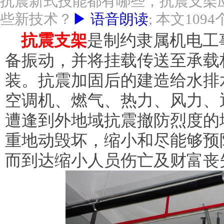
抗震新式技能都有哪些，抗震支架
些新技术？
▶ 语音朗读
; 本文10
抗震支架
是制约隶属机电工
备振动，并将挂载传送至承载
装。抗震加固后的建造给水排
空调机、燃气、热力、风力、
遭逢到外地域抗震撤防烈度的
重地动毁坏，缩小和尽能够预
而到达缩小人员伤亡及财富丧